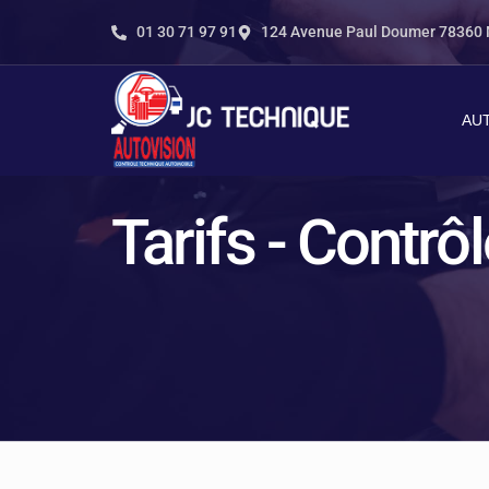
contenu
principal
01 30 71 97 91
124 Avenue Paul Doumer 7836
AU
Tarifs - Contr