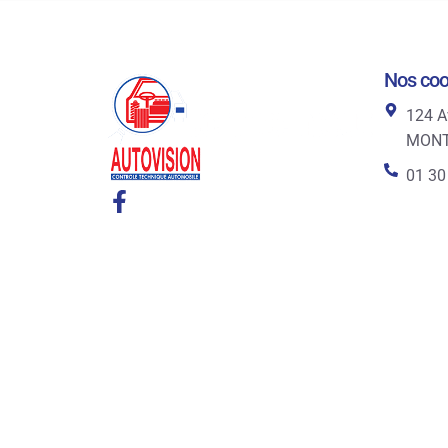
Nos co
124 A
MON
01 30