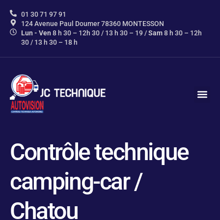
contenu
principal
01 30 71 97 91
124 Avenue Paul Doumer 78360 MONTESSON
Lun - Ven
8 h 30 – 12h 30 / 13 h 30 – 19 /
Sam
8 h 30 – 12h
30 / 13 h 30 – 18 h
AUTOVIS
NOS P
INFOS 
CONTACTEZ-N
Contrôle technique
camping-car /
Chatou