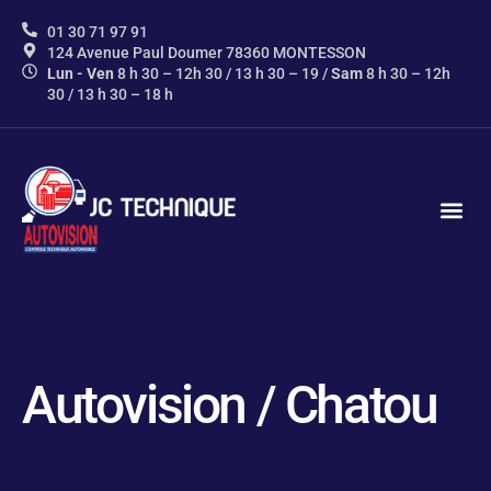
contenu
principal
01 30 71 97 91
124 Avenue Paul Doumer 78360 MONTESSON
Lun - Ven
8 h 30 – 12h 30 / 13 h 30 – 19 /
Sam
8 h 30 – 12h
30 / 13 h 30 – 18 h
AUTOVIS
NOS P
INFOS 
CONTACTEZ-N
Autovision / Chatou