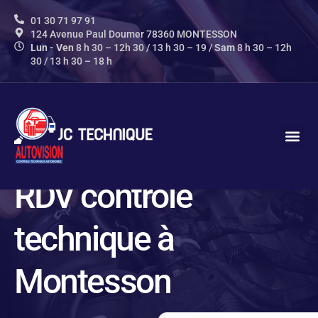
contenu
principal
01 30 71 97 91
124 Avenue Paul Doumer 78360 MONTESSON
Lun - Ven
8 h 30 – 12h 30 / 13 h 30 – 19 /
Sam
8 h 30 – 12h
30 / 13 h 30 – 18 h
AUTOVIS
NOS P
INFOS 
CONTACTEZ-N
RDV contrôle
technique à
Montesson