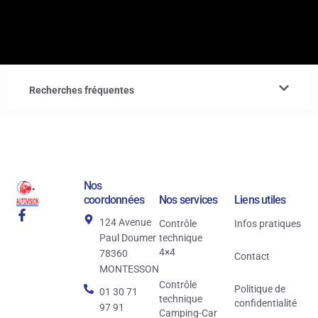
Recherches fréquentes
Nos
coordonnées
Nos services
Liens utiles
124 Avenue
Contrôle
Infos pratiques
Paul Doumer
technique
4×4
78360
Contact
MONTESSON
Contrôle
Politique de
01 30 71
technique
confidentialité
97 91
Camping-Car