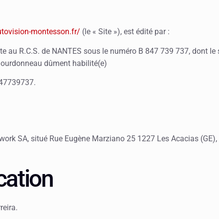
tovision-montesson.fr/
(le « Site »), est édité par :
rite au R.C.S. de NANTES sous le numéro B 847 739 737, dont le s
Gourdonneau dûment habilité(e)
5847739737.
twork SA, situé Rue Eugène Marziano 25 1227 Les Acacias (GE), 
cation
reira.