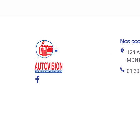
Nos co
124 A
MON
01 30